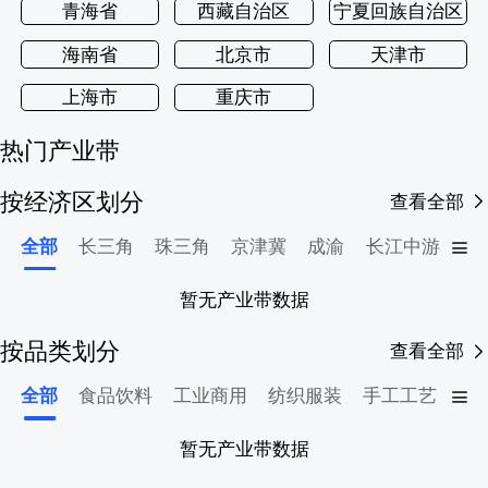
青海省
西藏自治区
宁夏回族自治区
海南省
北京市
天津市
上海市
重庆市
热门产业带
按经济区划分
查看全部
全部
长三角
珠三角
京津冀
成渝
长江中游
东
暂无产业带数据
按品类划分
查看全部
全部
食品饮料
工业商用
纺织服装
手工工艺
家
暂无产业带数据